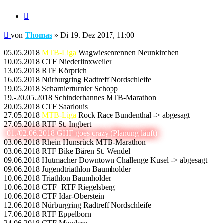
Zitieren
Beitrag
von
Thomas
»
Di 19. Dez 2017, 11:00
05.05.2018
MTB-Liga
Wagwiesenrennen Neunkirchen
10.05.2018 CTF Niederlinxweiler
13.05.2018 RTF Körprich
16.05.2018 Nürburgring Radtreff Nordschleife
19.05.2018 Scharnierturnier Schopp
19.-20.05.2018 Schinderhannes MTB-Marathon
20.05.2018 CTF Saarlouis
27.05.2018
MTB-Liga
Rock Race Bundenthal -> abgesagt
27.05.2018 RTF St. Ingbert
01./02.06.2018 GHF goes crazy (Planung läuft)
03.06.2018 Rhein Hunsrück MTB-Marathon
03.06.2018 RTF Bike Bären St. Wendel
09.06.2018 Hutmacher Downtown Challenge Kusel -> abgesagt
09.06.2018 Jugendtriathlon Baumholder
10.06.2018 Triathlon Baumholder
10.06.2018 CTF+RTF Riegelsberg
10.06.2018 CTF Idar-Oberstein
12.06.2018 Nürburgring Radtreff Nordschleife
17.06.2018 RTF Eppelborn
24.06.2018 CTF Mandern