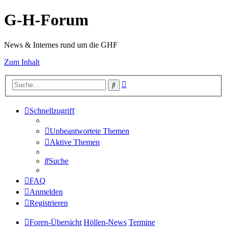
G-H-Forum
News & Internes rund um die GHF
Zum Inhalt
Erweiterte
Suche
Suche
Schnellzugriff
Unbeantwortete Themen
Aktive Themen
Suche
FAQ
Anmelden
Registrieren
Foren-Übersicht
Höllen-News
Termine