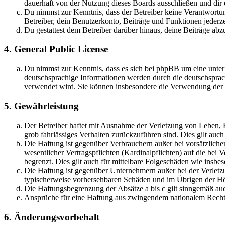
dauerhaft von der Nutzung dieses Boards ausschließen und dir e
Du nimmst zur Kenntnis, dass der Betreiber keine Verantwortung 
Betreiber, dein Benutzerkonto, Beiträge und Funktionen jederze
Du gestattest dem Betreiber darüber hinaus, deine Beiträge abz
4. General Public License
Du nimmst zur Kenntnis, dass es sich bei phpBB um eine unter
deutschsprachige Informationen werden durch die deutschsprac
verwendet wird. Sie können insbesondere die Verwendung der S
5. Gewährleistung
Der Betreiber haftet mit Ausnahme der Verletzung von Leben, Kö
grob fahrlässiges Verhalten zurückzuführen sind. Dies gilt au
Die Haftung ist gegenüber Verbrauchern außer bei vorsätzlich
wesentlicher Vertragspflichten (Kardinalpflichten) auf die be
begrenzt. Dies gilt auch für mittelbare Folgeschäden wie ins
Die Haftung ist gegenüber Unternehmern außer bei der Verletzu
typischerweise vorhersehbaren Schäden und im Übrigen der Höh
Die Haftungsbegrenzung der Absätze a bis c gilt sinngemäß auc
Ansprüche für eine Haftung aus zwingendem nationalem Recht 
6. Änderungsvorbehalt