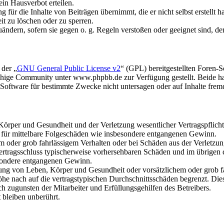
in Hausverbot erteilen.
für die Inhalte von Beiträgen übernimmt, die er nicht selbst erstellt 
it zu löschen oder zu sperren.
uändern, sofern sie gegen o. g. Regeln verstoßen oder geeignet sind, 
 der „
GNU General Public License v2
“ (GPL) bereitgestellten Foren
hige Community unter www.phpbb.de zur Verfügung gestellt. Beide hab
oftware für bestimmte Zwecke nicht untersagen oder auf Inhalte frem
rper und Gesundheit und der Verletzung wesentlicher Vertragspflichten
ch für mittelbare Folgeschäden wie insbesondere entgangenen Gewinn.
em oder grob fahrlässigem Verhalten oder bei Schäden aus der Verletz
i Vertragsschluss typischerweise vorhersehbaren Schäden und im übrigen
besondere entgangenen Gewinn.
ng von Leben, Körper und Gesundheit oder vorsätzlichem oder grob fah
e nach auf die vertragstypischen Durchschnittsschäden begrenzt. Dies
h zugunsten der Mitarbeiter und Erfüllungsgehilfen des Betreibers.
bleiben unberührt.