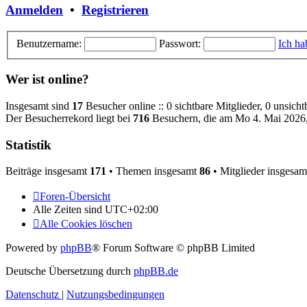
Anmelden
•
Registrieren
Benutzername:
Passwort:
Ich ha
Wer ist online?
Insgesamt sind
17
Besucher online :: 0 sichtbare Mitglieder, 0 unsich
Der Besucherrekord liegt bei
716
Besuchern, die am Mo 4. Mai 2026, 
Statistik
Beiträge insgesamt
171
• Themen insgesamt
86
• Mitglieder insgesa
Foren-Übersicht
Alle Zeiten sind
UTC+02:00
Alle Cookies löschen
Powered by
phpBB
® Forum Software © phpBB Limited
Deutsche Übersetzung durch
phpBB.de
Datenschutz
|
Nutzungsbedingungen